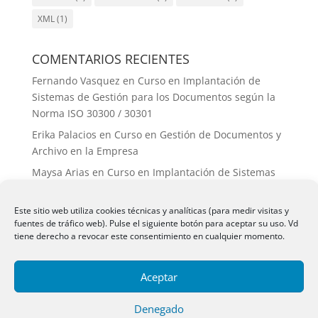
XML
(1)
COMENTARIOS RECIENTES
Fernando Vasquez
en
Curso en Implantación de
Sistemas de Gestión para los Documentos según la
Norma ISO 30300 / 30301
Erika Palacios
en
Curso en Gestión de Documentos y
Archivo en la Empresa
Maysa Arias
en
Curso en Implantación de Sistemas
de Gestión para los Documentos según la Norma ISO
30300 / 30301
Este sitio web utiliza cookies técnicas y analíticas (para medir visitas y
fuentes de tráfico web). Pulse el siguiente botón para aceptar su uso. Vd
Virginia Tellez.
en
Seguimiento y control
tiene derecho a revocar este consentimiento en cualquier momento.
?Angie Saldaña ?
en
Recursos humanos y materiales
Aceptar
Denegado